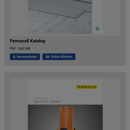
Fermacell Katalog
PDF
|
8,62 MB
herunterladen
Online blättern