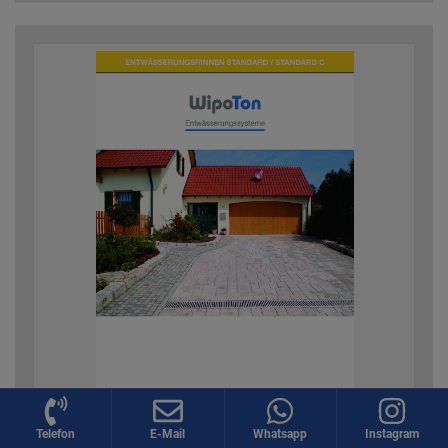
Telefon
E-Mail
Whatsapp
Instagram
Wiebusch Katalog - Rinnen