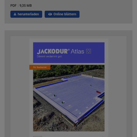
PDF
|
9,35 MB
herunterladen
Online blättern