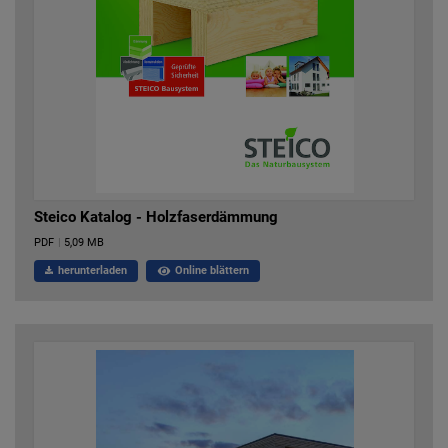
Steico Katalog - Holzfaserdämmung
PDF
|
5,09 MB
herunterladen
Online blättern