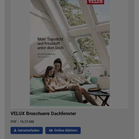
VELUX Broschuere Dachfenster
PDF
|
16,73 MB
herunterladen
Online blättern