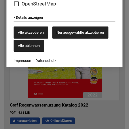
OpenStreetMap
Details anzeigen
Alle akzeptieren
Nur ausgewählte akzeptieren
Alle ablehnen
Impressum
Datenschutz
Graf Regenwassernutzung Katalog 2022
PDF
|
6,61 MB
herunterladen
Online blättern