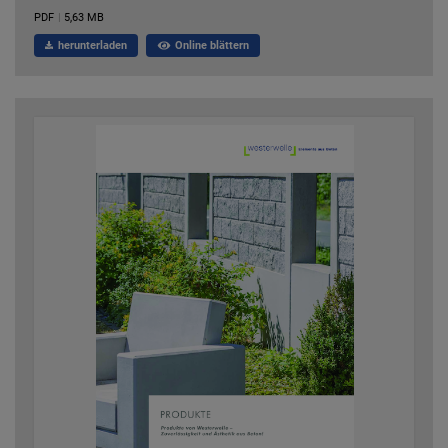
PDF
|
5,63 MB
herunterladen
Online blättern