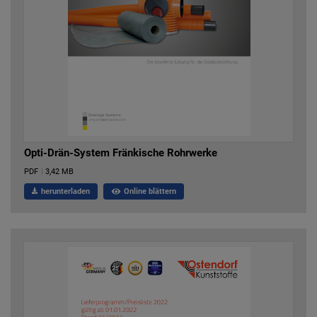
Opti-Drän-System Fränkische Rohrwerke
PDF
|
3,42 MB
herunterladen
Online blättern