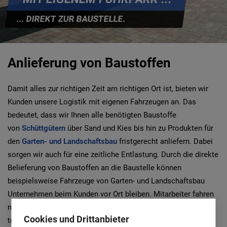
... DIREKT ZUR BAUSTELLE.
Anlieferung von Baustoffen
Damit alles zur richtigen Zeit am richtigen Ort ist, bieten wir
Kunden unsere Logistik mit eigenen Fahrzeugen an. Das
bedeutet, dass wir Ihnen alle benötigten Baustoffe
von
Schüttgütern
über Sand und Kies bis hin zu Produkten für
den
Garten- und Landschaftsbau
fristgerecht anliefern. Dabei
sorgen wir auch für eine zeitliche Entlastung. Durch die direkte
Belieferung von Baustoffen an die Baustelle können
beispielsweise Fahrzeuge von Garten- und Landschaftsbau
Unternehmen beim Kunden vor Ort bleiben. Mitarbeiter fahren
nicht durch die Gegend, um Baumaterialien abzuholen und zu
Cookies und Drittanbieter
transportieren, sondern kümmern sich um die eigentlichen