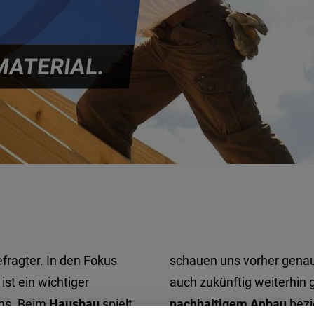
MATERIAL.
fragter. In den Fokus
schauen uns vorher genau
 ist ein wichtiger
auch zukünftig weiterhin 
ens. Beim
Hausbau
spielt
nachhaltigem Anbau
bezi