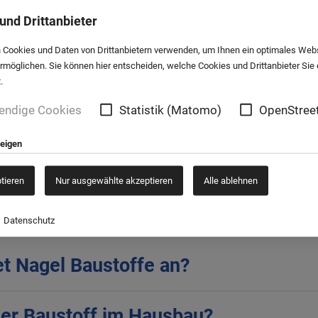
det sich an vielen Stellen
Schalungsbrettern
und
Ka
und Drittanbieter
zeitig als Wärmelieferant
unterschiedlichen Holzpr
 Cookies und Daten von Drittanbietern verwenden, um Ihnen ein optimales Web
Platten
sowie
Holzfaser
ermöglichen. Sie können hier entscheiden, welche Cookies und Drittanbieter Sie
.
rer Lieferanten achten
Informieren Sie sich und
endige Cookies
Statistik (Matomo)
OpenStree
lz bekommen. Aber genauso
chhaltigkeit
. Wir
zeigen
ptieren
Nur ausgewählte akzeptieren
Alle ablehnen
gestellte Fragen zum Th
Datenschutz
t Nagel Baustoffe an?
ger Baustoff im Hausbau?