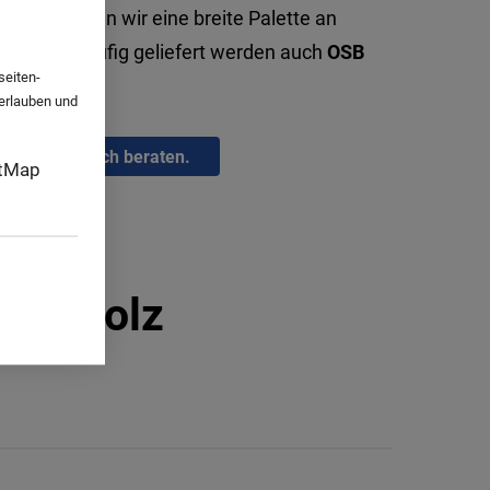
ntholz
bieten wir eine breite Palette an
odukten. Häufig geliefert werden auch
OSB
seiten-
dämmung.
 erlauben und
 lassen Sie sich beraten.
tMap
ema Holz