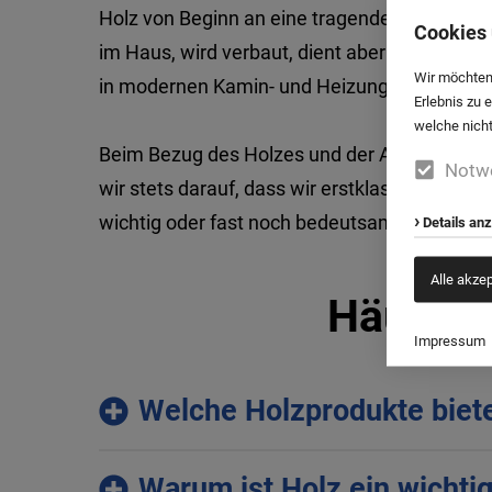
Holz von Beginn an eine tragende Rolle. Es fin
Cookies 
im Haus, wird verbaut, dient aber auch gleich
Wir möchten
in modernen Kamin- und Heizungssystemen.
Erlebnis zu 
welche nicht
Beim Bezug des Holzes und der Auswahl unse
Notw
wir stets darauf, dass wir erstklassiges Ho
wichtig oder fast noch bedeutsamer ist die
Na
Details an
Alle akze
Häufig 
Impressum
Welche Holzprodukte biete
Warum ist Holz ein wichti