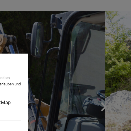
seiten-
 erlauben und
tMap