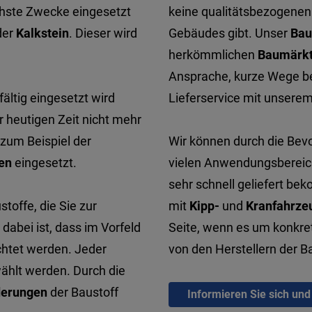
ichste Zwecke eingesetzt
keine qualitätsbezogenen
der
Kalkstein
. Dieser wird
Gebäudes gibt. Unser
Bau
herkömmlichen
Baumärk
Ansprache, kurze Wege be
fältig eingesetzt wird
Lieferservice mit unsere
er heutigen Zeit nicht mehr
 zum Beispiel der
Wir können durch die Bevo
en
eingesetzt.
vielen Anwendungsbereich
sehr schnell geliefert be
stoffe, die Sie zur
mit
Kipp-
und
Kranfahrze
dabei ist, dass im Vorfeld
Seite, wenn es um konkre
htet werden. Jeder
von den Herstellern der 
hlt werden. Durch die
derungen
der Baustoff
Informieren Sie sich und