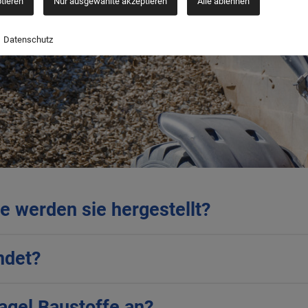
ptieren
Nur ausgewählte akzeptieren
Alle ablehnen
Datenschutz
e werden sie hergestellt?
ndet?
agel Baustoffe an?