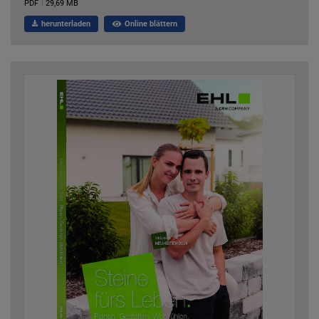
PDF
|
29,69 MB
herunterladen
Online blättern